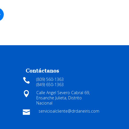
Contáctanos
(809) 560-1363

(849) 650-1363
Calle Angel Severo Cabral 69,

Ensanche Julieta, Distrito
Nacional
servicioalcliente@drdaneiris.com
