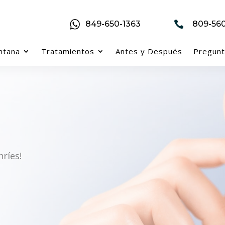
849-650-1363

809-560
ntana
Tratamientos
Antes y Después
Pregunt
ríes!