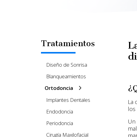
Tratamientos
L
d
Diseño de Sonrisa
Blanqueamientos
¿Q
Ortodoncia
Implantes Dentales
La 
los
Endodoncia
Un 
Periodoncia
mal
Cirugía Maxilofacial
man