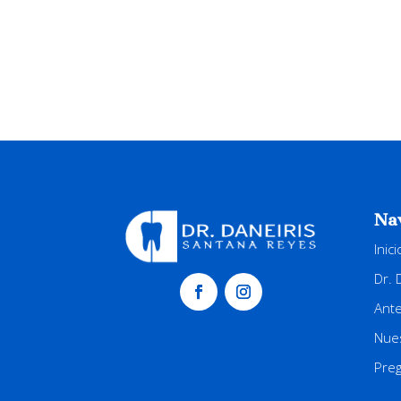
Na
Inici
Dr. 
Ant
Nues
Pre