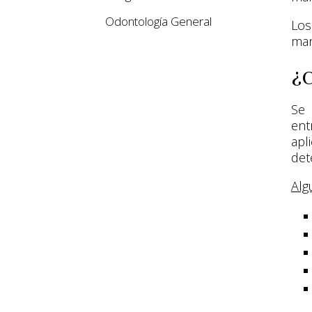
Odontología General
Los
man
¿C
Se 
ent
apl
det
Alg