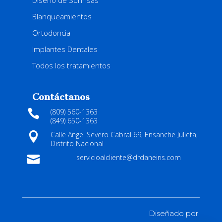
Diseño de Sonrisas
Blanqueamientos
Ortodoncia
Implantes Dentales
Todos los tratamientos
Contáctanos
(809) 560-1363

(849) 650-1363
Calle Angel Severo Cabral 69, Ensanche Julieta,

Distrito Nacional
servicioalcliente@drdaneiris.com

Diseñado por: