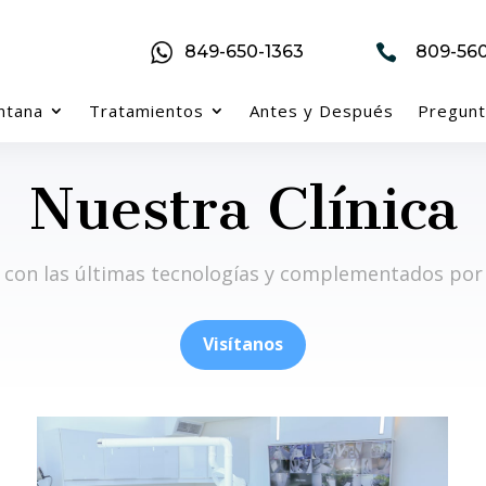
849-650-1363

809-560
ntana
Tratamientos
Antes y Después
Pregunt
Nuestra Clínica
con las últimas tecnologías y complementados por e
Visítanos